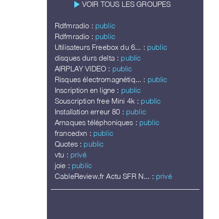
play_arrow
VOIR TOUS LES GROUPES
Rdfmradio :
public
Rdfmradio :
public
Utilisateurs Freebox du 6... :
public
disques durs delta :
public
AIRPLAY VIDEO :
public
Risques électromagnétiq... :
public
Inscription en ligne :
public
Souscription free Mini 4k :
public
Installation erreur 80 :
public
Arnaques téléphoniques :
public
francedxn :
public
Quotes :
public
vtu :
privé
joie :
public
CableReview.fr Actu SFR N... :
privé