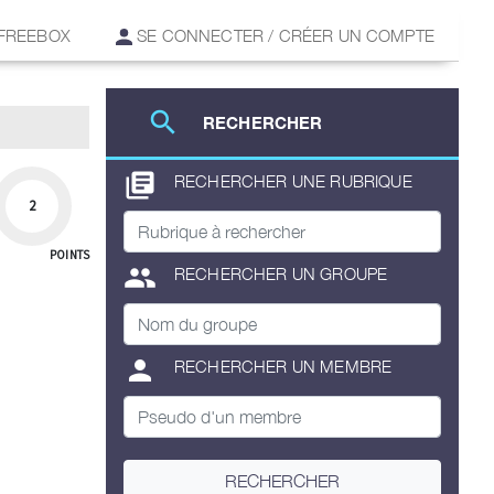
 FREEBOX
SE CONNECTER / CRÉER UN COMPTE
search
RECHERCHER
library_books
RECHERCHER UNE RUBRIQUE
2
POINTS
group
RECHERCHER UN GROUPE
person
RECHERCHER UN MEMBRE
RECHERCHER