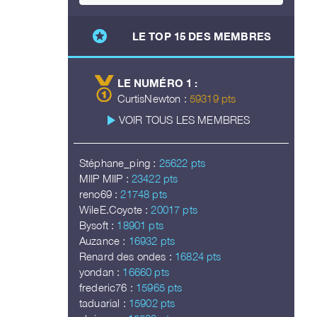
stars
LE TOP 15 DES MEMBRES
LE NUMÉRO 1 :
CurtisNewton :
59319 pts
play_arrow
VOIR TOUS LES MEMBRES
Stéphane_ping :
25622 pts
MIIP MIIP :
23422 pts
reno69 :
21748 pts
WileE.Coyote :
20017 pts
Bysoft :
18901 pts
Auzance :
16932 pts
Renard des ondes :
16824 pts
yondan :
16660 pts
frederic76 :
15965 pts
taduarial :
15902 pts