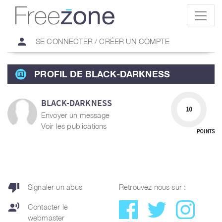
person
SE CONNECTER / CRÉER UN COMPTE
PROFIL DE BLACK-DARKNESS
BLACK-DARKNESS
10
Envoyer un message
Voir les publications
POINTS
thumb_down
Signaler un abus
Retrouvez nous sur :
record_voice_over
Contacter le
webmaster