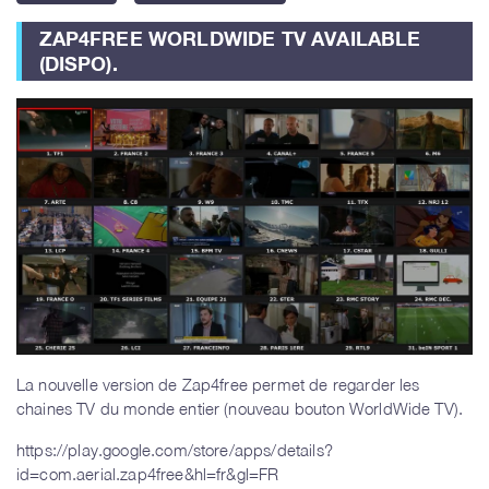
ZAP4FREE WORLDWIDE TV AVAILABLE
(DISPO).
La nouvelle version de Zap4free permet de regarder les
chaines TV du monde entier (nouveau bouton WorldWide TV).
https://play.google.com/store/apps/details?
id=com.aerial.zap4free&hl=fr&gl=FR