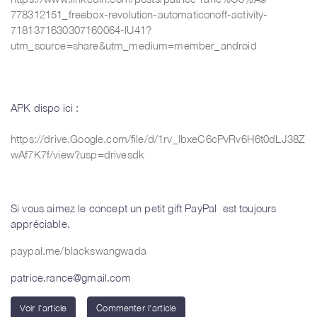
778312151_freebox-revolution-automaticonoff-activity-
7181371630307160064-lU41?
utm_source=share&utm_medium=member_android
APK dispo ici :
https://drive.Google.com/file/d/1rv_lbxeC6cPvRv6H6t0dLJ38Z
wAf7K7f/view?usp=drivesdk
Si vous aimez le concept un petit gift PayPal est toujours
appréciable.
paypal.me/blackswangwada
patrice.rance@gmail.com
Voir l'article
Commenter l'article