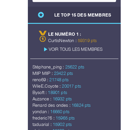
stars
LE TOP 15 DES MEMBRES
LE NUMÉRO 1 :
CurtisNewton :
59319 pts
play_arrow
VOIR TOUS LES MEMBRES
Stéphane_ping :
25622 pts
MIIP MIIP :
23422 pts
reno69 :
21748 pts
WileE.Coyote :
20017 pts
Bysoft :
18901 pts
Auzance :
16932 pts
Renard des ondes :
16824 pts
yondan :
16660 pts
frederic76 :
15965 pts
taduarial :
15902 pts