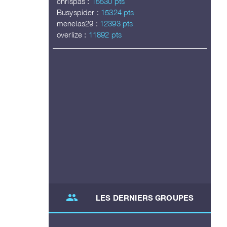
chrispas :
15530 pts
Busyspider :
15324 pts
menelas29 :
12393 pts
overlize :
11892 pts
group
LES DERNIERS GROUPES