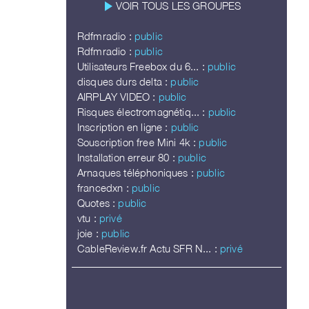
play_arrow
VOIR TOUS LES GROUPES
Rdfmradio :
public
Rdfmradio :
public
Utilisateurs Freebox du 6... :
public
disques durs delta :
public
AIRPLAY VIDEO :
public
Risques électromagnétiq... :
public
Inscription en ligne :
public
Souscription free Mini 4k :
public
Installation erreur 80 :
public
Arnaques téléphoniques :
public
francedxn :
public
Quotes :
public
vtu :
privé
joie :
public
CableReview.fr Actu SFR N... :
privé