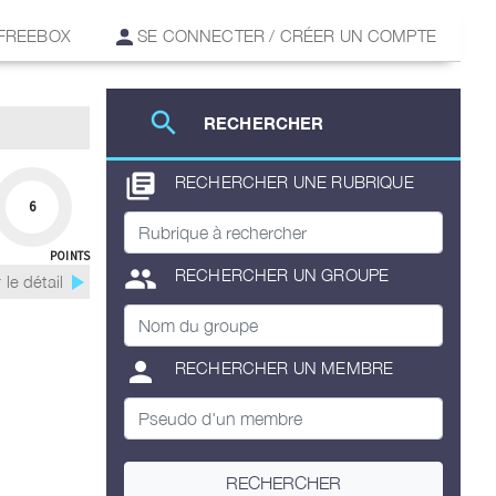
 FREEBOX
SE CONNECTER / CRÉER UN COMPTE
search
RECHERCHER
library_books
RECHERCHER UNE RUBRIQUE
6
POINTS
group
RECHERCHER UN GROUPE
play_arrow
 le détail
person
RECHERCHER UN MEMBRE
RECHERCHER