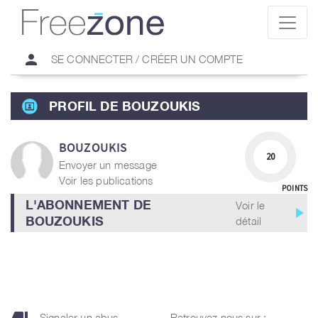
person
SE CONNECTER / CRÉER UN COMPTE
PROFIL DE BOUZOUKIS
BOUZOUKIS
20
Envoyer un message
Voir les publications
POINTS
L'ABONNEMENT DE
Voir le
play_arrow
BOUZOUKIS
détail
Signaler un abus
Retrouvez nous sur :