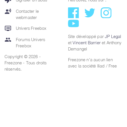
thumb_down
record_voice_over
Contacter le
webmaster
dvr
Univers Freebox
Site développé par
JP Legal
group
Forums Univers
et
Vincent Barrier
et Anthony
Freebox
Demangel
Copyright © 2026 -
Freezone n'a aucun lien
Freezone - Tous droits
avec la société Iliad / Free
réservés.