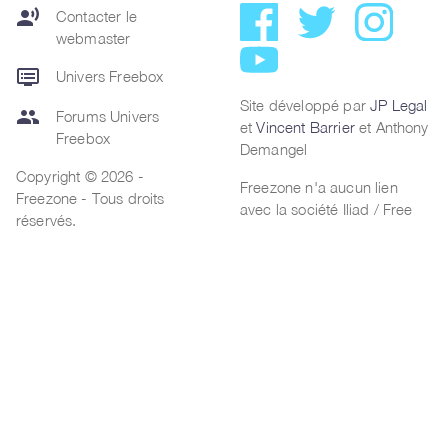
record_voice_over
Contacter le
webmaster
dvr
Univers Freebox
Site développé par
JP Legal
group
Forums Univers
et
Vincent Barrier
et Anthony
Freebox
Demangel
Copyright © 2026 -
Freezone n'a aucun lien
Freezone - Tous droits
avec la société Iliad / Free
réservés.