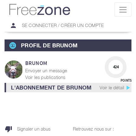
person
SE CONNECTER / CRÉER UN COMPTE
PROFIL DE BRUNOM
BRUNOM
424
Envoyer un message
Voir les publications
POINTS
play_arrow
L'ABONNEMENT DE BRUNOM
Voir le détail
thumb_down
Signaler un abus
Retrouvez nous sur :