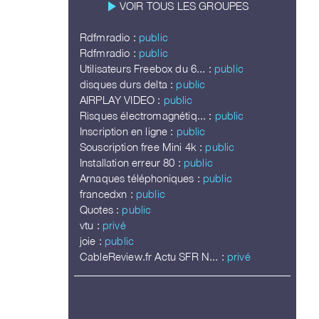
play_arrow
VOIR TOUS LES GROUPES
Rdfmradio :
public
Rdfmradio :
public
Utilisateurs Freebox du 6... :
public
disques durs delta :
public
AIRPLAY VIDEO :
public
Risques électromagnétiq... :
public
Inscription en ligne :
public
Souscription free Mini 4k :
public
Installation erreur 80 :
public
Arnaques téléphoniques :
public
francedxn :
public
Quotes :
public
vtu :
privé
joie :
public
CableReview.fr Actu SFR N... :
privé