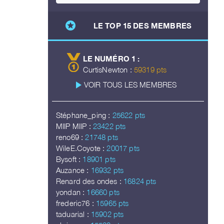
stars
LE TOP 15 DES MEMBRES
LE NUMÉRO 1 :
CurtisNewton :
59319 pts
play_arrow
VOIR TOUS LES MEMBRES
Stéphane_ping :
25622 pts
MIIP MIIP :
23422 pts
reno69 :
21748 pts
WileE.Coyote :
20017 pts
Bysoft :
18901 pts
Auzance :
16932 pts
Renard des ondes :
16824 pts
yondan :
16660 pts
frederic76 :
15965 pts
taduarial :
15902 pts