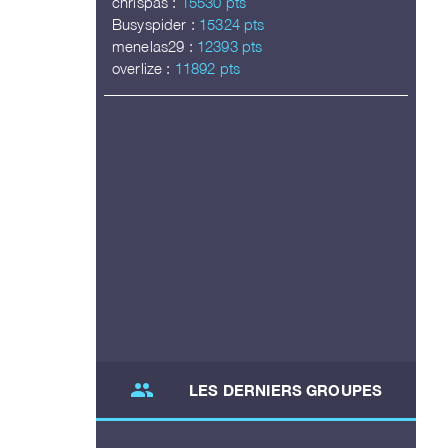
chrispas :
15530 pts
Busyspider :
15324 pts
menelas29 :
12393 pts
overlize :
11892 pts
group
LES DERNIERS GROUPES