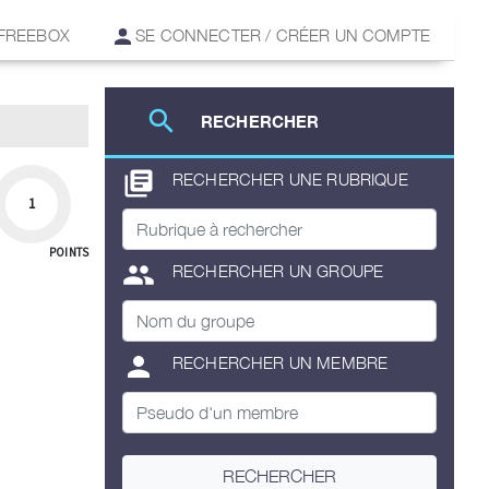
 FREEBOX
SE CONNECTER / CRÉER UN COMPTE
search
RECHERCHER
library_books
RECHERCHER UNE RUBRIQUE
1
POINTS
group
RECHERCHER UN GROUPE
person
RECHERCHER UN MEMBRE
RECHERCHER