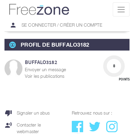
person
SE CONNECTER / CRÉER UN COMPTE
PROFIL DE BUFFALO3182
BUFFALO3182
8
Envoyer un message
Voir les publications
POINTS
thumb_down
Signaler un abus
Retrouvez nous sur :
record_voice_over
Contacter le
webmaster