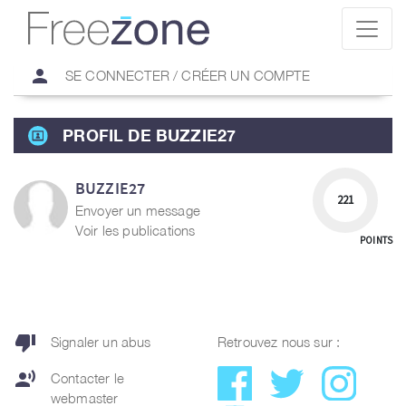
person
SE CONNECTER / CRÉER UN COMPTE
PROFIL DE BUZZIE27
BUZZIE27
221
Envoyer un message
Voir les publications
POINTS
thumb_down
Signaler un abus
Retrouvez nous sur :
record_voice_over
Contacter le
webmaster