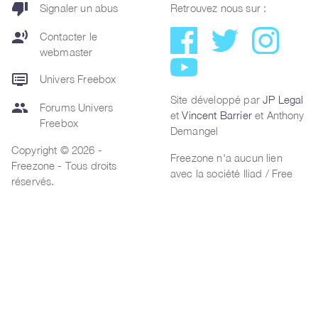
thumb_down
Signaler un abus
Retrouvez nous sur :
record_voice_over
Contacter le
webmaster
dvr
Univers Freebox
Site développé par
JP Legal
group
Forums Univers
et
Vincent Barrier
et Anthony
Freebox
Demangel
Copyright © 2026 -
Freezone n'a aucun lien
Freezone - Tous droits
avec la société Iliad / Free
réservés.