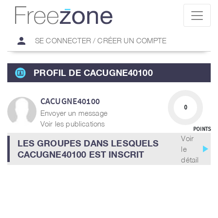
person
SE CONNECTER / CRÉER UN COMPTE
PROFIL DE CACUGNE40100
CACUGNE40100
0
Envoyer un message
Voir les publications
POINTS
Voir
LES GROUPES DANS LESQUELS
play_arrow
le
CACUGNE40100 EST INSCRIT
détail