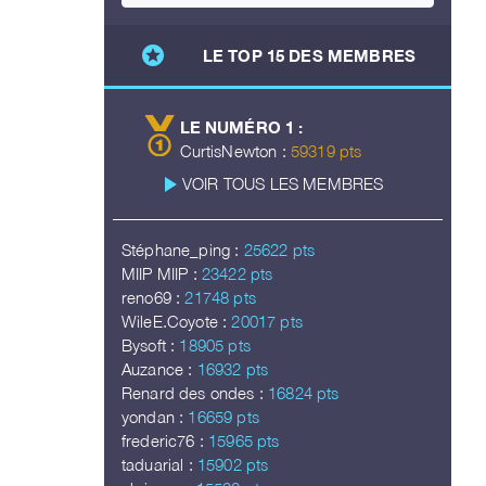
stars
LE TOP 15 DES MEMBRES
LE NUMÉRO 1 :
CurtisNewton :
59319 pts
play_arrow
VOIR TOUS LES MEMBRES
Stéphane_ping :
25622 pts
MIIP MIIP :
23422 pts
reno69 :
21748 pts
WileE.Coyote :
20017 pts
Bysoft :
18905 pts
Auzance :
16932 pts
Renard des ondes :
16824 pts
yondan :
16659 pts
frederic76 :
15965 pts
taduarial :
15902 pts