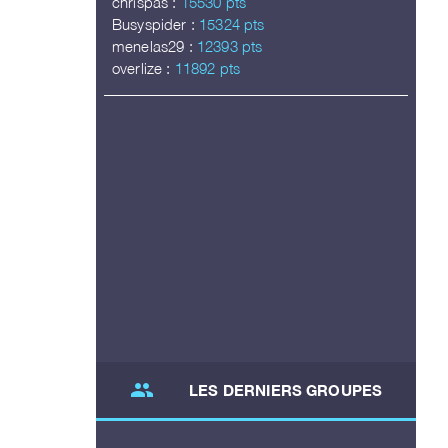
chrispas :
15530 pts
Busyspider :
15324 pts
menelas29 :
12393 pts
overlize :
11892 pts
group
LES DERNIERS GROUPES