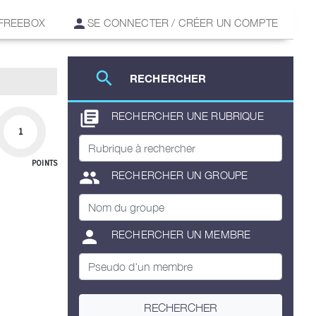
 FREEBOX
SE CONNECTER / CRÉER UN COMPTE
search
RECHERCHER
library_books
RECHERCHER UNE RUBRIQUE
1
POINTS
group
RECHERCHER UN GROUPE
person
RECHERCHER UN MEMBRE
RECHERCHER