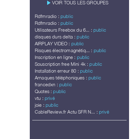
play_arrow
VOIR TOUS LES GROUPES
Rdfmradio :
public
Rdfmradio :
public
Utilisateurs Freebox du 6... :
public
disques durs delta :
public
AIRPLAY VIDEO :
public
Risques électromagnétiq... :
public
Inscription en ligne :
public
Souscription free Mini 4k :
public
Installation erreur 80 :
public
Arnaques téléphoniques :
public
francedxn :
public
Quotes :
public
vtu :
privé
joie :
public
CableReview.fr Actu SFR N... :
privé