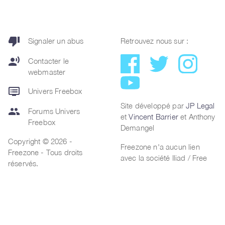
thumb_down
Signaler un abus
Retrouvez nous sur :
record_voice_over
Contacter le
webmaster
dvr
Univers Freebox
Site développé par
JP Legal
group
Forums Univers
et
Vincent Barrier
et Anthony
Freebox
Demangel
Copyright © 2026 -
Freezone n'a aucun lien
Freezone - Tous droits
avec la société Iliad / Free
réservés.