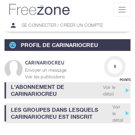
person
SE CONNECTER / CRÉER UN COMPTE
PROFIL DE CARINARIOCREU
CARINARIOCREU
0
Envoyer un message
Voir les publications
POINTS
L'ABONNEMENT DE
Voir le
play_arrow
CARINARIOCREU
détail
Voir
LES GROUPES DANS LESQUELS
play_arrow
le
CARINARIOCREU EST INSCRIT
détail