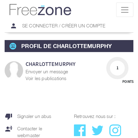
person
SE CONNECTER / CRÉER UN COMPTE
PROFIL DE CHARLOTTEMURPHY
CHARLOTTEMURPHY
1
Envoyer un message
Voir les publications
POINTS
thumb_down
Signaler un abus
Retrouvez nous sur :
record_voice_over
Contacter le
webmaster