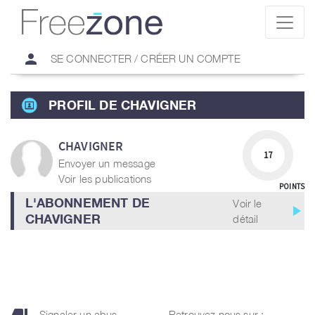
person
SE CONNECTER / CRÉER UN COMPTE
PROFIL DE CHAVIGNER
CHAVIGNER
17
Envoyer un message
Voir les publications
POINTS
L'ABONNEMENT DE
Voir le
play_arrow
CHAVIGNER
détail
Signaler un abus
Retrouvez nous sur :