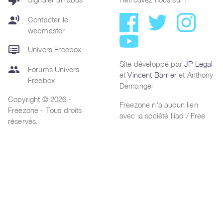
thumb_down
record_voice_over
Contacter le
webmaster
dvr
Univers Freebox
Site développé par
JP Legal
group
Forums Univers
et
Vincent Barrier
et Anthony
Freebox
Demangel
Copyright © 2026 -
Freezone n'a aucun lien
Freezone - Tous droits
avec la société Iliad / Free
réservés.