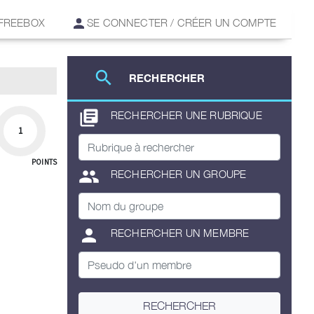
 FREEBOX
SE CONNECTER / CRÉER UN COMPTE
search
RECHERCHER
library_books
RECHERCHER UNE RUBRIQUE
1
POINTS
group
RECHERCHER UN GROUPE
person
RECHERCHER UN MEMBRE
RECHERCHER