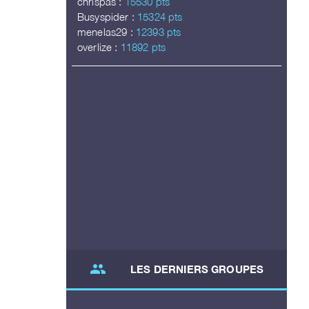
chrispas :
15530 pts
Busyspider :
15324 pts
menelas29 :
12393 pts
overlize :
11892 pts
group
LES DERNIERS GROUPES