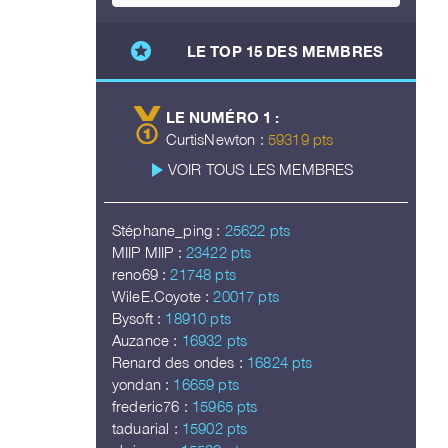
stars
LE TOP 15 DES MEMBRES
LE NUMÉRO 1 :
CurtisNewton :
59319 pts
play_arrow
VOIR TOUS LES MEMBRES
Stéphane_ping :
25622 pts
MIIP MIIP :
23422 pts
reno69 :
21748 pts
WileE.Coyote :
20017 pts
Bysoft :
18910 pts
Auzance :
16932 pts
Renard des ondes :
16824 pts
yondan :
16659 pts
frederic76 :
15965 pts
taduarial :
15902 pts