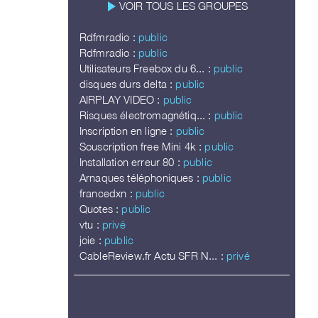
play_arrow
VOIR TOUS LES GROUPES
Rdfmradio :
public
Rdfmradio :
public
Utilisateurs Freebox du 6... :
public
disques durs delta :
public
AIRPLAY VIDEO :
public
Risques électromagnétiq... :
public
Inscription en ligne :
public
Souscription free Mini 4k :
public
Installation erreur 80 :
public
Arnaques téléphoniques :
public
francedxn :
public
Quotes :
public
vtu :
privé
joie :
public
CableReview.fr Actu SFR N... :
privé