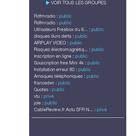
play_arrow
VOIR TOUS LES GROUPES
Rdfmradio :
public
Rdfmradio :
public
Utilisateurs Freebox du 6... :
public
disques durs delta :
public
AIRPLAY VIDEO :
public
Risques électromagnétiq... :
public
Inscription en ligne :
public
Souscription free Mini 4k :
public
Installation erreur 80 :
public
Arnaques téléphoniques :
public
francedxn :
public
Quotes :
public
vtu :
privé
joie :
public
CableReview.fr Actu SFR N... :
privé