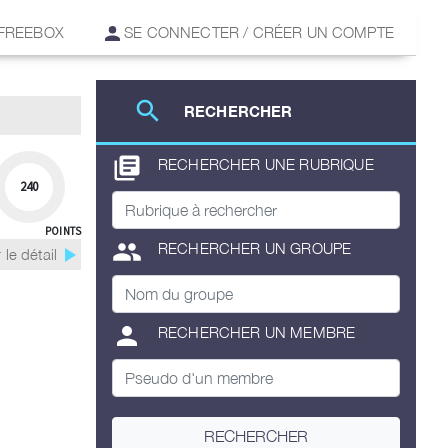
 FREEBOX
SE CONNECTER / CRÉER UN COMPTE
search
RECHERCHER
library_books
RECHERCHER UNE RUBRIQUE
240
POINTS
group
RECHERCHER UN GROUPE
play_arrow
 le détail
person
RECHERCHER UN MEMBRE
RECHERCHER