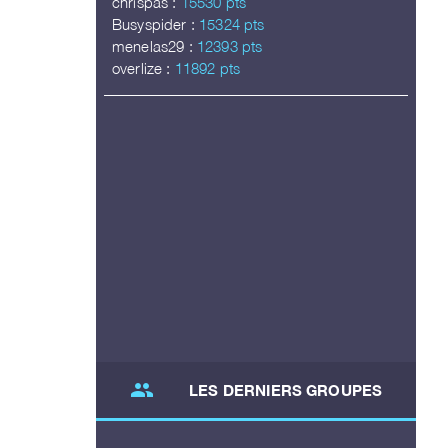
chrispas :
15530 pts
Busyspider :
15324 pts
menelas29 :
12393 pts
overlize :
11892 pts
group
LES DERNIERS GROUPES