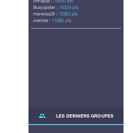
chrispas :
15530 pts
Busyspider :
15324 pts
menelas29 :
12393 pts
overlize :
11892 pts
group
LES DERNIERS GROUPES