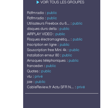
play_arrow
VOIR TOUS LES GROUPES
Rdfmradio :
public
Rdfmradio :
public
Utilisateurs Freebox du 6... :
public
disques durs delta :
public
AIRPLAY VIDEO :
public
Risques électromagnétiq... :
public
Inscription en ligne :
public
Souscription free Mini 4k :
public
Installation erreur 80 :
public
Arnaques téléphoniques :
public
francedxn :
public
Quotes :
public
vtu :
privé
joie :
public
CableReview.fr Actu SFR N... :
privé