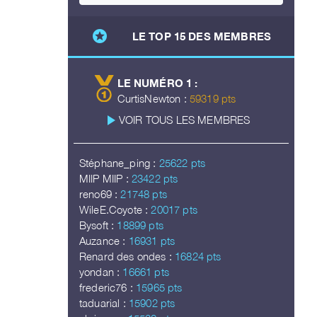
stars
LE TOP 15 DES MEMBRES
LE NUMÉRO 1 :
CurtisNewton :
59319 pts
play_arrow
VOIR TOUS LES MEMBRES
Stéphane_ping :
25622 pts
MIIP MIIP :
23422 pts
reno69 :
21748 pts
WileE.Coyote :
20017 pts
Bysoft :
18899 pts
Auzance :
16931 pts
Renard des ondes :
16824 pts
yondan :
16661 pts
frederic76 :
15965 pts
taduarial :
15902 pts