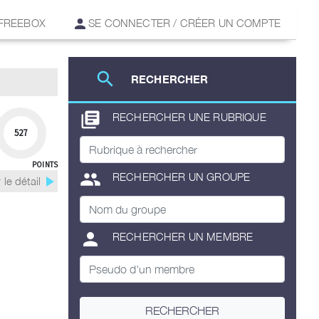
 FREEBOX
SE CONNECTER / CRÉER UN COMPTE
search
RECHERCHER
library_books
RECHERCHER UNE RUBRIQUE
527
POINTS
group
RECHERCHER UN GROUPE
play_arrow
 le détail
person
RECHERCHER UN MEMBRE
RECHERCHER