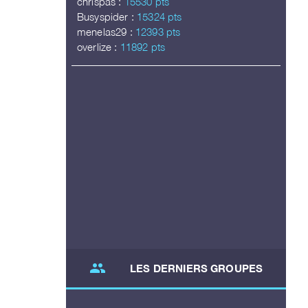
chrispas :
15530 pts
Busyspider :
15324 pts
menelas29 :
12393 pts
overlize :
11892 pts
group
LES DERNIERS GROUPES