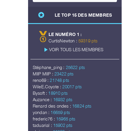
stars
LE TOP 15 DES MEMBRES
LE NUMÉRO 1 :
CurtisNewton :
59319 pts
play_arrow
VOIR TOUS LES MEMBRES
Stéphane_ping :
25622 pts
MIIP MIIP :
23422 pts
reno69 :
21748 pts
WileE.Coyote :
20017 pts
Bysoft :
18910 pts
Auzance :
16932 pts
Renard des ondes :
16824 pts
yondan :
16659 pts
frederic76 :
15965 pts
taduarial :
15902 pts