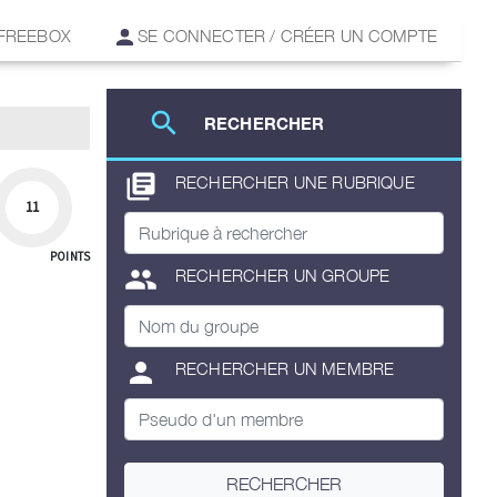
 FREEBOX
SE CONNECTER / CRÉER UN COMPTE
search
RECHERCHER
library_books
RECHERCHER UNE RUBRIQUE
11
POINTS
group
RECHERCHER UN GROUPE
person
RECHERCHER UN MEMBRE
RECHERCHER