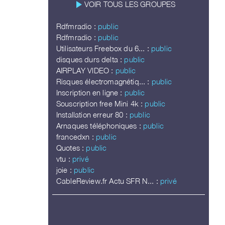
play_arrow
VOIR TOUS LES GROUPES
Rdfmradio :
public
Rdfmradio :
public
Utilisateurs Freebox du 6... :
public
disques durs delta :
public
AIRPLAY VIDEO :
public
Risques électromagnétiq... :
public
Inscription en ligne :
public
Souscription free Mini 4k :
public
Installation erreur 80 :
public
Arnaques téléphoniques :
public
francedxn :
public
Quotes :
public
vtu :
privé
joie :
public
CableReview.fr Actu SFR N... :
privé