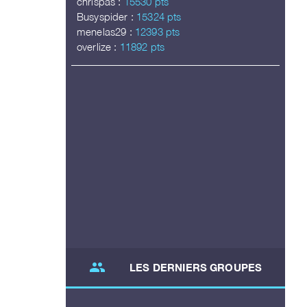
chrispas :
15530 pts
Busyspider :
15324 pts
menelas29 :
12393 pts
overlize :
11892 pts
group
LES DERNIERS GROUPES