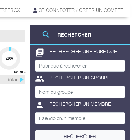
 FREEBOX
SE CONNECTER / CRÉER UN COMPTE
search
RECHERCHER
library_books
RECHERCHER UNE RUBRIQUE
2106
POINTS
group
RECHERCHER UN GROUPE
play_arrow
 le détail
person
RECHERCHER UN MEMBRE
RECHERCHER