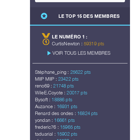
stars
LE TOP 15 DES MEMBRES
LE NUMÉRO 1 :
CurtisNewton :
59319 pts
play_arrow
VOIR TOUS LES MEMBRES
Stéphane_ping :
25622 pts
MIIP MIIP :
23422 pts
reno69 :
21748 pts
WileE.Coyote :
20017 pts
Bysoft :
18886 pts
Auzance :
16931 pts
Renard des ondes :
16824 pts
yondan :
16661 pts
frederic76 :
15965 pts
taduarial :
15902 pts