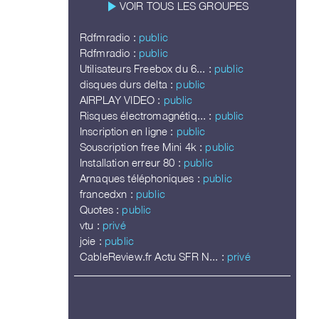
play_arrow
VOIR TOUS LES GROUPES
Rdfmradio :
public
Rdfmradio :
public
Utilisateurs Freebox du 6... :
public
disques durs delta :
public
AIRPLAY VIDEO :
public
Risques électromagnétiq... :
public
Inscription en ligne :
public
Souscription free Mini 4k :
public
Installation erreur 80 :
public
Arnaques téléphoniques :
public
francedxn :
public
Quotes :
public
vtu :
privé
joie :
public
CableReview.fr Actu SFR N... :
privé