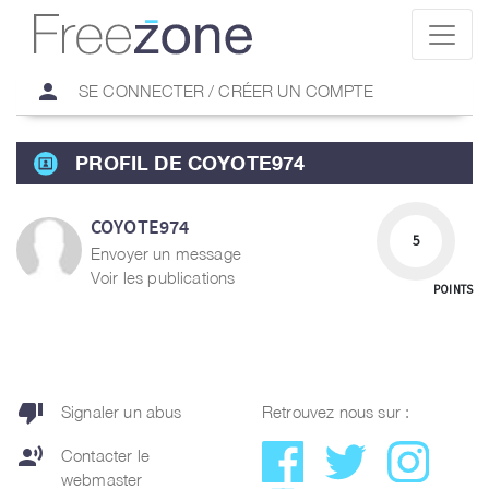
person
SE CONNECTER / CRÉER UN COMPTE
PROFIL DE COYOTE974
COYOTE974
5
Envoyer un message
Voir les publications
POINTS
thumb_down
Signaler un abus
Retrouvez nous sur :
record_voice_over
Contacter le
webmaster