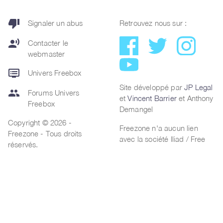
thumb_down
Signaler un abus
Retrouvez nous sur :
record_voice_over
Contacter le
webmaster
dvr
Univers Freebox
Site développé par
JP Legal
group
Forums Univers
et
Vincent Barrier
et Anthony
Freebox
Demangel
Copyright © 2026 -
Freezone n'a aucun lien
Freezone - Tous droits
avec la société Iliad / Free
réservés.