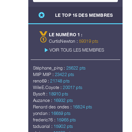
stars
LE TOP 15 DES MEMBRES
LE NUMÉRO 1 :
CurtisNewton :
59319 pts
play_arrow
VOIR TOUS LES MEMBRES
Stéphane_ping :
25622 pts
MIIP MIIP :
23422 pts
reno69 :
21748 pts
WileE.Coyote :
20017 pts
Bysoft :
18910 pts
Auzance :
16932 pts
Renard des ondes :
16824 pts
yondan :
16659 pts
frederic76 :
15965 pts
taduarial :
15902 pts