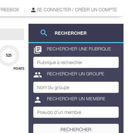
 FREEBOX
SE CONNECTER / CRÉER UN COMPTE
search
RECHERCHER
library_books
RECHERCHER UNE RUBRIQUE
525
POINTS
group
RECHERCHER UN GROUPE
person
RECHERCHER UN MEMBRE
RECHERCHER