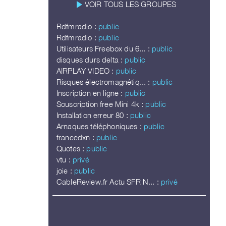
play_arrow
VOIR TOUS LES GROUPES
Rdfmradio :
public
Rdfmradio :
public
Utilisateurs Freebox du 6... :
public
disques durs delta :
public
AIRPLAY VIDEO :
public
Risques électromagnétiq... :
public
Inscription en ligne :
public
Souscription free Mini 4k :
public
Installation erreur 80 :
public
Arnaques téléphoniques :
public
francedxn :
public
Quotes :
public
vtu :
privé
joie :
public
CableReview.fr Actu SFR N... :
privé