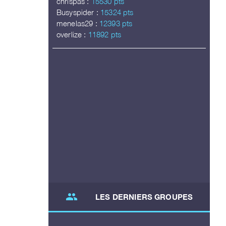
chrispas :
15530 pts
Busyspider :
15324 pts
menelas29 :
12393 pts
overlize :
11892 pts
group
LES DERNIERS GROUPES