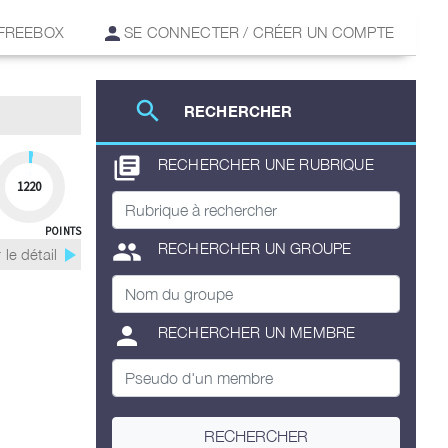
 FREEBOX
SE CONNECTER / CRÉER UN COMPTE
search
RECHERCHER
library_books
RECHERCHER UNE RUBRIQUE
1220
POINTS
group
RECHERCHER UN GROUPE
play_arrow
 le détail
person
RECHERCHER UN MEMBRE
RECHERCHER