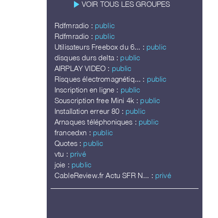
play_arrow
VOIR TOUS LES GROUPES
Rdfmradio :
public
Rdfmradio :
public
Utilisateurs Freebox du 6... :
public
disques durs delta :
public
AIRPLAY VIDEO :
public
Risques électromagnétiq... :
public
Inscription en ligne :
public
Souscription free Mini 4k :
public
Installation erreur 80 :
public
Arnaques téléphoniques :
public
francedxn :
public
Quotes :
public
vtu :
privé
joie :
public
CableReview.fr Actu SFR N... :
privé