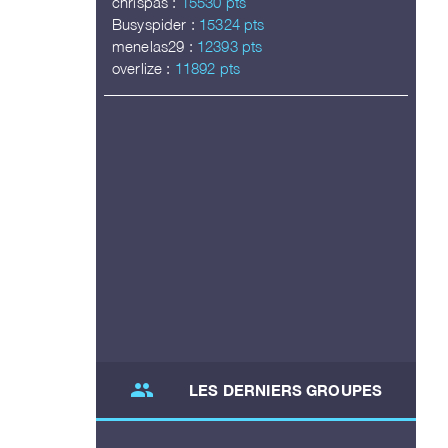
chrispas :
15530 pts
Busyspider :
15324 pts
menelas29 :
12393 pts
overlize :
11892 pts
group
LES DERNIERS GROUPES