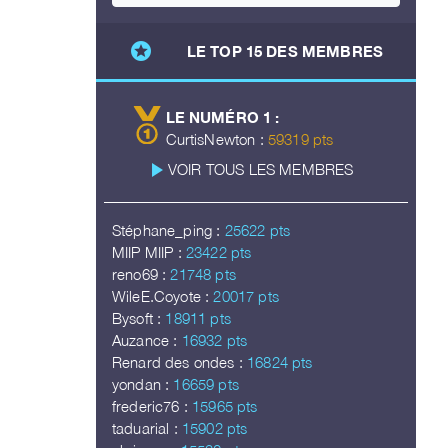
stars
LE TOP 15 DES MEMBRES
LE NUMÉRO 1 :
CurtisNewton :
59319 pts
play_arrow
VOIR TOUS LES MEMBRES
Stéphane_ping :
25622 pts
MIIP MIIP :
23422 pts
reno69 :
21748 pts
WileE.Coyote :
20017 pts
Bysoft :
18911 pts
Auzance :
16932 pts
Renard des ondes :
16824 pts
yondan :
16659 pts
frederic76 :
15965 pts
taduarial :
15902 pts