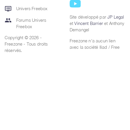
dvr
Univers Freebox
Site développé par
JP Legal
group
Forums Univers
et
Vincent Barrier
et Anthony
Freebox
Demangel
Copyright © 2026 -
Freezone n'a aucun lien
Freezone - Tous droits
avec la société Iliad / Free
réservés.