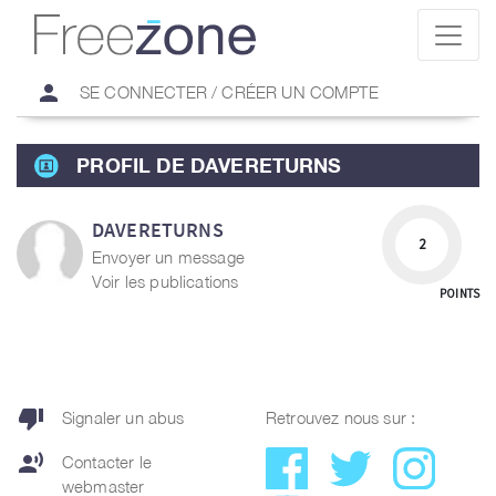
person
SE CONNECTER / CRÉER UN COMPTE
PROFIL DE DAVERETURNS
DAVERETURNS
2
Envoyer un message
Voir les publications
POINTS
thumb_down
Signaler un abus
Retrouvez nous sur :
record_voice_over
Contacter le
webmaster