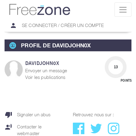
person
SE CONNECTER / CRÉER UN COMPTE
PROFIL DE DAVIDJOHN0X
DAVIDJOHN0X
13
Envoyer un message
Voir les publications
POINTS
thumb_down
Signaler un abus
Retrouvez nous sur :
record_voice_over
Contacter le
webmaster