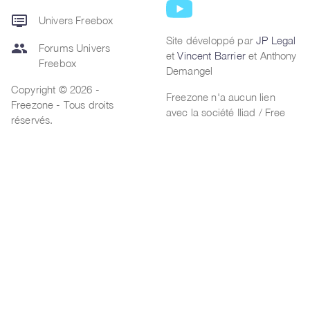
dvr
Univers Freebox
Site développé par
JP Legal
group
Forums Univers
et
Vincent Barrier
et Anthony
Freebox
Demangel
Copyright © 2026 -
Freezone n'a aucun lien
Freezone - Tous droits
avec la société Iliad / Free
réservés.