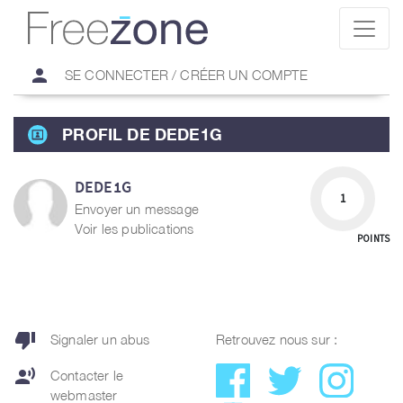
person
SE CONNECTER / CRÉER UN COMPTE
PROFIL DE DEDE1G
DEDE1G
1
Envoyer un message
Voir les publications
POINTS
thumb_down
Signaler un abus
Retrouvez nous sur :
record_voice_over
Contacter le
webmaster