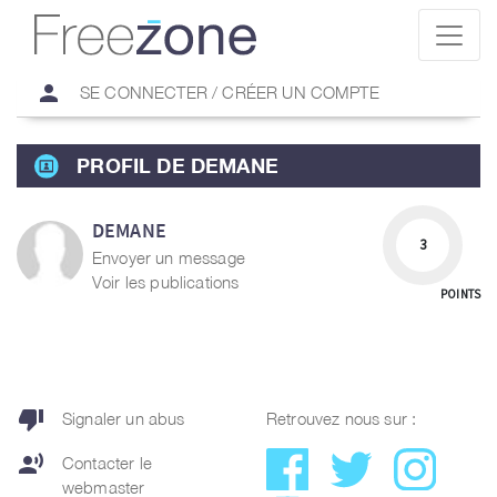
person
SE CONNECTER / CRÉER UN COMPTE
PROFIL DE DEMANE
DEMANE
3
Envoyer un message
Voir les publications
POINTS
thumb_down
Signaler un abus
Retrouvez nous sur :
record_voice_over
Contacter le
webmaster