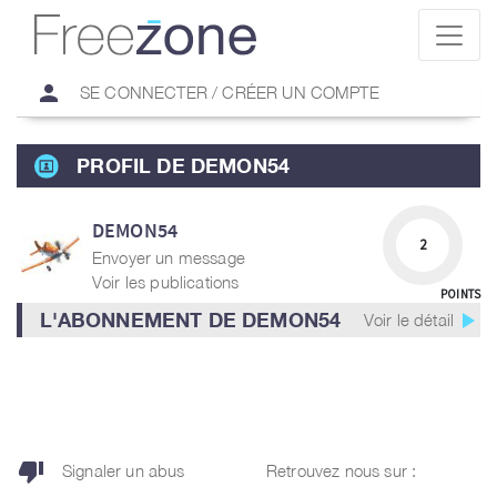
person
SE CONNECTER / CRÉER UN COMPTE
PROFIL DE DEMON54
DEMON54
2
Envoyer un message
Voir les publications
POINTS
play_arrow
L'ABONNEMENT DE DEMON54
Voir le détail
thumb_down
Signaler un abus
Retrouvez nous sur :