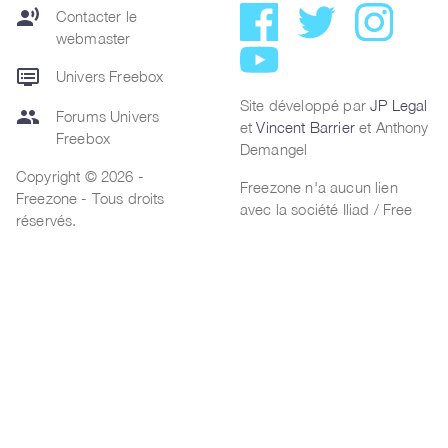
record_voice_over
Contacter le
webmaster
dvr
Univers Freebox
Site développé par
JP Legal
group
Forums Univers
et
Vincent Barrier
et Anthony
Freebox
Demangel
Copyright © 2026 -
Freezone n'a aucun lien
Freezone - Tous droits
avec la société Iliad / Free
réservés.