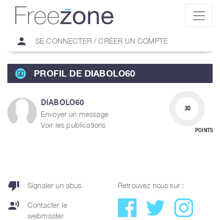
person
SE CONNECTER / CRÉER UN COMPTE
PROFIL DE DIABOLO60
DIABOLO60
30
Envoyer un message
Voir les publications
POINTS
thumb_down
Signaler un abus
Retrouvez nous sur :
record_voice_over
Contacter le
webmaster