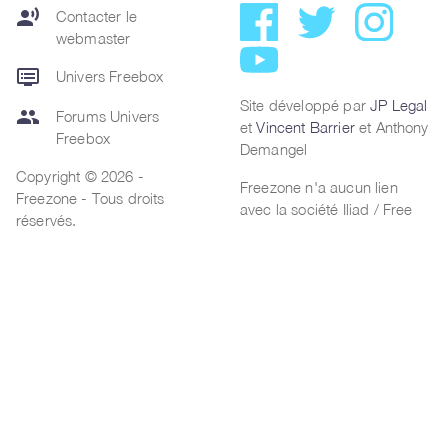
record_voice_over
Contacter le
webmaster
dvr
Univers Freebox
Site développé par
JP Legal
group
Forums Univers
et
Vincent Barrier
et Anthony
Freebox
Demangel
Copyright © 2026 -
Freezone n'a aucun lien
Freezone - Tous droits
avec la société Iliad / Free
réservés.