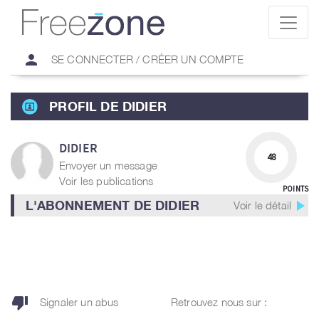
person
SE CONNECTER / CRÉER UN COMPTE
PROFIL DE DIDIER
DIDIER
48
Envoyer un message
Voir les publications
POINTS
play_arrow
L'ABONNEMENT DE DIDIER
Voir le détail
thumb_down
Signaler un abus
Retrouvez nous sur :