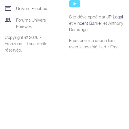
dvr
Univers Freebox
Site développé par
JP Legal
group
Forums Univers
et
Vincent Barrier
et Anthony
Freebox
Demangel
Copyright © 2026 -
Freezone n'a aucun lien
Freezone - Tous droits
avec la société Iliad / Free
réservés.