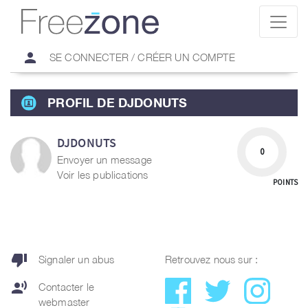
person
SE CONNECTER / CRÉER UN COMPTE
PROFIL DE DJDONUTS
DJDONUTS
0
Envoyer un message
Voir les publications
POINTS
thumb_down
Signaler un abus
Retrouvez nous sur :
record_voice_over
Contacter le
webmaster