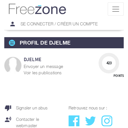
person
SE CONNECTER / CRÉER UN COMPTE
PROFIL DE DJELME
DJELME
423
Envoyer un message
Voir les publications
POINTS
thumb_down
Signaler un abus
Retrouvez nous sur :
record_voice_over
Contacter le
webmaster