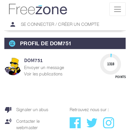
person
SE CONNECTER / CRÉER UN COMPTE
PROFIL DE DOM751
DOM751
1318
Envoyer un message
Voir les publications
POINTS
thumb_down
Signaler un abus
Retrouvez nous sur :
record_voice_over
Contacter le
webmaster