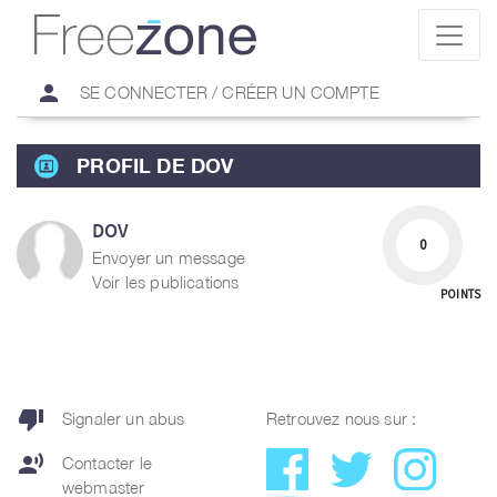
person
SE CONNECTER / CRÉER UN COMPTE
PROFIL DE DOV
DOV
0
Envoyer un message
Voir les publications
POINTS
thumb_down
Signaler un abus
Retrouvez nous sur :
record_voice_over
Contacter le
webmaster