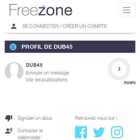
person
SE CONNECTER / CRÉER UN COMPTE
PROFIL DE DUB45
DUB45
2
Envoyer un message
Voir les publications
POINTS
thumb_down
Signaler un abus
Retrouvez nous sur :
record_voice_over
Contacter le
webmaster