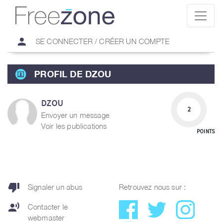
person
SE CONNECTER / CRÉER UN COMPTE
PROFIL DE DZOU
DZOU
2
Envoyer un message
Voir les publications
POINTS
thumb_down
Signaler un abus
Retrouvez nous sur :
record_voice_over
Contacter le
webmaster