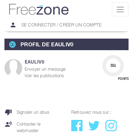
person
SE CONNECTER / CRÉER UN COMPTE
PROFIL DE EAULIV0
EAULIV0
551
Envoyer un message
Voir les publications
POINTS
thumb_down
Signaler un abus
Retrouvez nous sur :
record_voice_over
Contacter le
webmaster