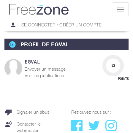
person
SE CONNECTER / CRÉER UN COMPTE
PROFIL DE EGVAL
EGVAL
22
Envoyer un message
Voir les publications
POINTS
thumb_down
Signaler un abus
Retrouvez nous sur :
record_voice_over
Contacter le
webmaster