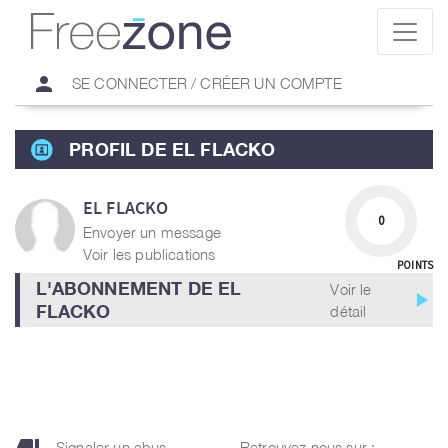
person
SE CONNECTER / CRÉER UN COMPTE
PROFIL DE EL FLACKO
EL FLACKO
0
Envoyer un message
Voir les publications
POINTS
L'ABONNEMENT DE EL
Voir le
play_arrow
FLACKO
détail
Signaler un abus
Retrouvez nous sur :