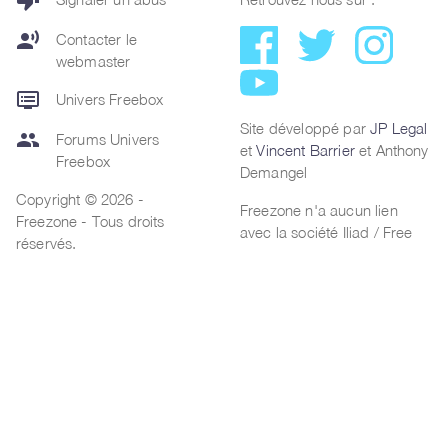
thumb_down
record_voice_over
Contacter le
webmaster
dvr
Univers Freebox
Site développé par
JP Legal
group
Forums Univers
et
Vincent Barrier
et Anthony
Freebox
Demangel
Copyright © 2026 -
Freezone n'a aucun lien
Freezone - Tous droits
avec la société Iliad / Free
réservés.