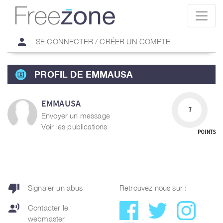
person
SE CONNECTER / CRÉER UN COMPTE
PROFIL DE EMMAUSA
EMMAUSA
7
Envoyer un message
Voir les publications
POINTS
thumb_down
Signaler un abus
Retrouvez nous sur :
record_voice_over
Contacter le
webmaster