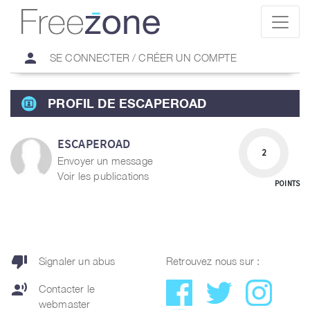
person
SE CONNECTER / CRÉER UN COMPTE
PROFIL DE ESCAPEROAD
ESCAPEROAD
2
Envoyer un message
Voir les publications
POINTS
thumb_down
Signaler un abus
Retrouvez nous sur :
record_voice_over
Contacter le
webmaster