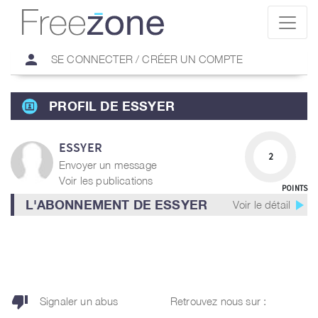
person
SE CONNECTER / CRÉER UN COMPTE
PROFIL DE ESSYER
ESSYER
2
Envoyer un message
Voir les publications
POINTS
play_arrow
L'ABONNEMENT DE ESSYER
Voir le détail
thumb_down
Signaler un abus
Retrouvez nous sur :