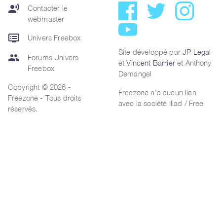
record_voice_over
Contacter le
webmaster
dvr
Univers Freebox
Site développé par
JP Legal
group
Forums Univers
et
Vincent Barrier
et Anthony
Freebox
Demangel
Copyright © 2026 -
Freezone n'a aucun lien
Freezone - Tous droits
avec la société Iliad / Free
réservés.