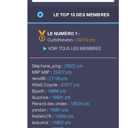
stars
LE TOP 15 DES MEMBRES
LE NUMÉRO 1 :
CurtisNewton :
59319 pts
play_arrow
VOIR TOUS LES MEMBRES
Stéphane_ping :
25622 pts
MIIP MIIP :
23422 pts
reno69 :
21748 pts
WileE.Coyote :
20017 pts
Bysoft :
18886 pts
Auzance :
16931 pts
Renard des ondes :
16824 pts
yondan :
16661 pts
frederic76 :
15965 pts
taduarial :
15902 pts