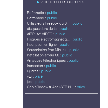
play_arrow
VOIR TOUS LES GROUPES
Rdfmradio :
public
Rdfmradio :
public
Utilisateurs Freebox du 6... :
public
disques durs delta :
public
AIRPLAY VIDEO :
public
Risques électromagnétiq... :
public
Inscription en ligne :
public
Souscription free Mini 4k :
public
Installation erreur 80 :
public
Arnaques téléphoniques :
public
francedxn :
public
Quotes :
public
vtu :
privé
joie :
public
CableReview.fr Actu SFR N... :
privé