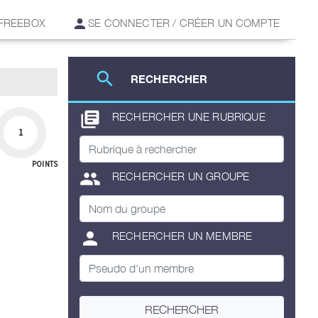
 FREEBOX
SE CONNECTER / CRÉER UN COMPTE
search
RECHERCHER
library_books
RECHERCHER UNE RUBRIQUE
1
POINTS
group
RECHERCHER UN GROUPE
person
RECHERCHER UN MEMBRE
RECHERCHER