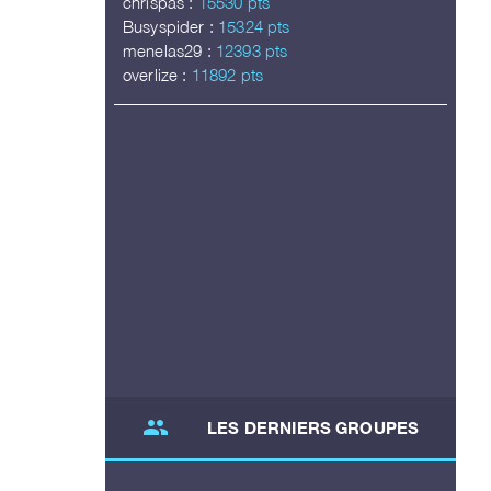
chrispas :
15530 pts
Busyspider :
15324 pts
menelas29 :
12393 pts
overlize :
11892 pts
group
LES DERNIERS GROUPES