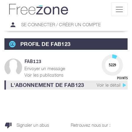
person
SE CONNECTER / CRÉER UN COMPTE
PROFIL DE FAB123
FAB123
5229
Envoyer un message
Voir les publications
POINTS
play_arrow
L'ABONNEMENT DE FAB123
Voir le détail
thumb_down
Signaler un abus
Retrouvez nous sur :