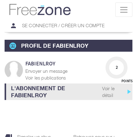
person
SE CONNECTER / CRÉER UN COMPTE
PROFIL DE FABIENLROY
FABIENLROY
2
Envoyer un message
Voir les publications
POINTS
L'ABONNEMENT DE
Voir le
play_arrow
FABIENLROY
détail
Signaler un abus
Retrouvez nous sur :