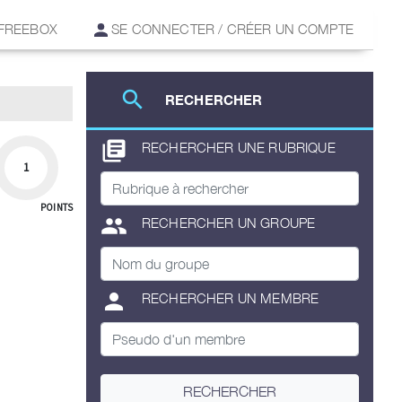
 FREEBOX
SE CONNECTER / CRÉER UN COMPTE
search
RECHERCHER
library_books
RECHERCHER UNE RUBRIQUE
1
POINTS
group
RECHERCHER UN GROUPE
person
RECHERCHER UN MEMBRE
RECHERCHER