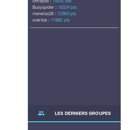
chrispas :
15530 pts
Busyspider :
15324 pts
menelas29 :
12393 pts
overlize :
11892 pts
group
LES DERNIERS GROUPES