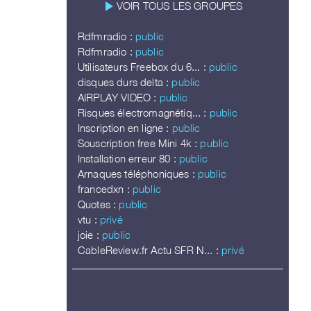
play_arrow
VOIR TOUS LES GROUPES
Rdfmradio :
public
Rdfmradio :
public
Utilisateurs Freebox du 6... :
public
disques durs delta :
public
AIRPLAY VIDEO :
public
Risques électromagnétiq... :
public
Inscription en ligne :
public
Souscription free Mini 4k :
public
Installation erreur 80 :
public
Arnaques téléphoniques :
public
francedxn :
public
Quotes :
public
vtu :
privé
joie :
public
CableReview.fr Actu SFR N... :
privé