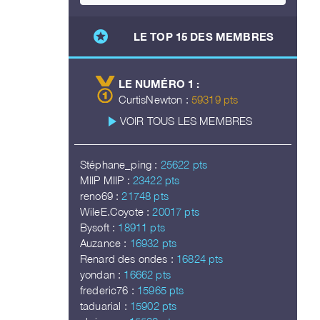
stars
LE TOP 15 DES MEMBRES
LE NUMÉRO 1 :
CurtisNewton :
59319 pts
play_arrow
VOIR TOUS LES MEMBRES
Stéphane_ping :
25622 pts
MIIP MIIP :
23422 pts
reno69 :
21748 pts
WileE.Coyote :
20017 pts
Bysoft :
18911 pts
Auzance :
16932 pts
Renard des ondes :
16824 pts
yondan :
16662 pts
frederic76 :
15965 pts
taduarial :
15902 pts