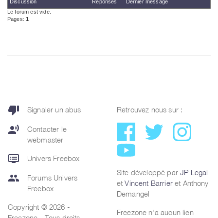
thumb_down
Signaler un abus
Retrouvez nous sur :
record_voice_over
Contacter le
webmaster
dvr
Univers Freebox
Site développé par
JP Legal
group
Forums Univers
et
Vincent Barrier
et Anthony
Freebox
Demangel
Copyright © 2026 -
Freezone n'a aucun lien
Freezone - Tous droits