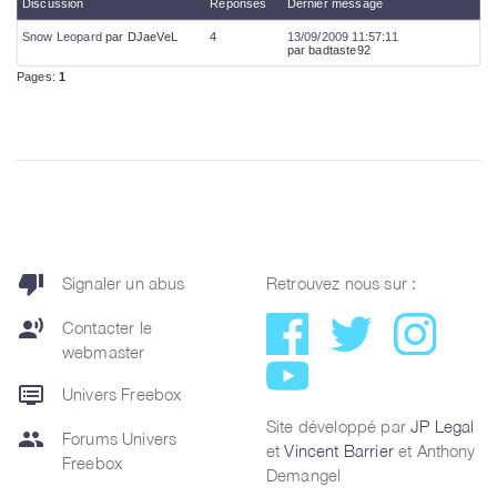
thumb_down
Signaler un abus
Retrouvez nous sur :
record_voice_over
Contacter le
webmaster
dvr
Univers Freebox
Site développé par
JP Legal
group
Forums Univers
et
Vincent Barrier
et Anthony
Freebox
Demangel