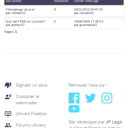
thumb_down
Signaler un abus
Retrouvez nous sur :
record_voice_over
Contacter le
webmaster
dvr
Univers Freebox
Site développé par
JP Legal
group
Forums Univers