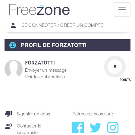
person
SE CONNECTER / CRÉER UN COMPTE
PROFIL DE FORZATOTTI
FORZATOTTI
0
Envoyer un message
Voir les publications
POINTS
thumb_down
Signaler un abus
Retrouvez nous sur :
record_voice_over
Contacter le
webmaster